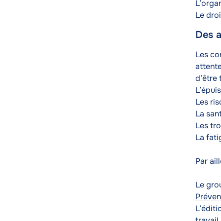
L’organ
Le droi
Des a
Texte
Les co
attente
d’être 
L’épui
Les ri
La sant
Les tr
La fati
Par ai
Le gro
Préven
L’édit
travail