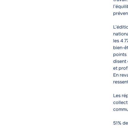
l’équil
préven
L’édit
nationa
les 4 7
bien-êt
points 
disent 
et prof
En rev
ressent
Les ré
collect
commun
51% de