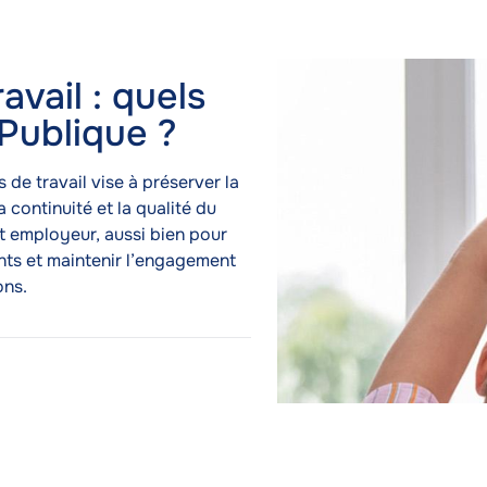
droits dans la Fonction Publique ?
Image
Image
avail : quels
 Publique ?
s de travail vise à préserver la
a continuité et la qualité du
tat employeur, aussi bien pour
ents et maintenir l’engagement
ons.