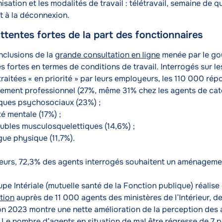
isation et les modalités de travail : télétravail, semaine de q
t à la déconnexion.
ttentes fortes de la part des fonctionnaires
nclusions de la
grande consultation en ligne
menée par le go
s fortes en termes de conditions de travail. Interrogés sur l
traitées « en priorité » par leurs employeurs, les 110 000 rép
sement professionnel (27%, même 31% chez les agents de caté
sques psychosociaux (23%) ;
é mentale (17%) ;
oubles musculosquelettiques (14,6%) ;
gue physique (11,7%).
lleurs, 72,3% des agents interrogés souhaitent un aménagemen
upe Intériale (mutuelle santé de la Fonction publique) réali
tion
auprès de 11 000 agents des ministères de l’Intérieur, de l
ion 2023 montre une nette amélioration de la perception des 
. Le nombre d’agents en situation de mal être régresse de 7 po