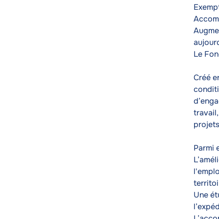
Exempt
Accomp
Augmen
aujour
Le Fond
Créé e
conditi
d’enga
travail
projet
Parmi 
L’amél
l'emplo
territo
Une ét
l’expéd
L’acco