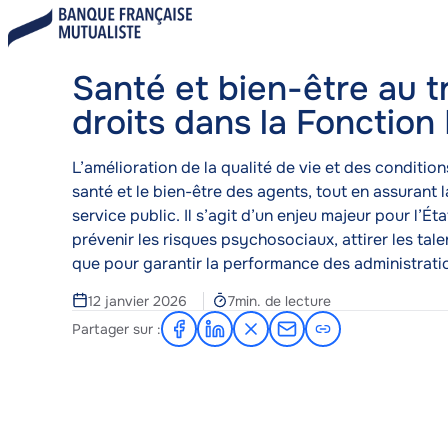
Aller
Blog
Santé et bien-être au travail : quels 
au
A
contenu
c
Santé et bien-être au tr
principal
c
u
droits dans la Fonction
e
i
Corps
L’amélioration de la qualité de vie et des condition
l
santé et le bien-être des agents, tout en assurant l
service public. Il s’agit d’un enjeu majeur pour l’É
prévenir les risques psychosociaux, attirer les tal
que pour garantir la performance des administrati
Temps
12 janvier 2026
7min. de lecture
de
Partager sur :
Partager
Partager
Partager
Partager
lecture
sur
sur
sur
par
Facebook
LinkedIn
X
e-
mail