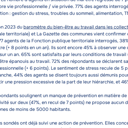
ibre vie professionnelle / vie privée. 77% des agents interrog
tion : gestion du stress, troubles du sommeil, alimentation,
ion 2023 du
baromètre du bien-être au travail dans les collect
le territoriale) et La Gazette des communes vient confirmer 
77 agents de la Fonction publique territoriale interrogés, 3
re (+ 8 points en un an). Ils sont encore 45% à observer une 
sur un an. 65% sont satisfaits par leurs conditions de trava
être épanouis au travail. 72% des répondants se déclarent sati
essionnelle (+ 6 points). Le sentiment de stress recule de 5 
anche, 44% des agents se disent toujours aussi démunis pour
ir une pression excessive de la part de leur hiérarchie, et 46
pondants soulignent un manque de prévention en matière de sa
ivité sur deux (47%, en recul de 7 points) ne propose aucun d
es de moins de 5000 habitants.
s sondés ont déjà suivi une action de prévention. Elles conc