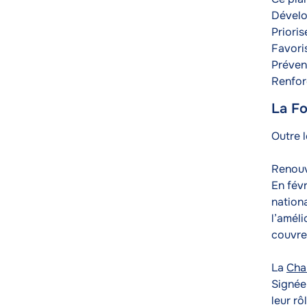
Dévelop
Prioris
Favoris
Préveni
Renfor
La Fo
Texte
Outre l
Renouv
En févr
nationa
l’améli
couvre
La
Char
Signée
leur rô