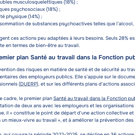
oubles musculosquelettiques (18%) ;
sques psychosociaux (18%) ;
ité physique (14%) ;
sommation de substances psychoactives telles que l’alcool, l
gent ces actions peu adaptées à leurs besoins. Seuls 28% est
te en termes de bien-être au travail.
emier plan Santé au travail dans la Fonction pu
ention des risques en matière de santé et de sécurité au trava
entaires des employeurs publics. Elle s’appuie sur le docume
sionnels (
DUERP
), et sur les différents plans d’actions assoc
e cadre, le premier plan
Santé au travail dans la Fonction pu
tation de deux ans avec les employeurs et les organisations 
e, il « constitue le point de départ d'une action collective et
 un mieux-vivre au travail », et à améliorer la prévention de
n, qui couvre la période 2022-2025, se décline en 36 actions