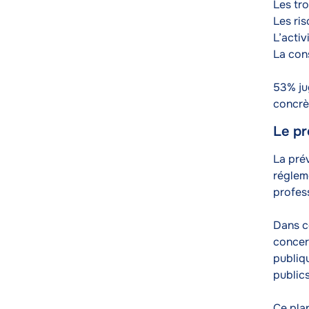
Les tr
Les ri
L’activ
La con
53% ju
concrè
Le pr
Texte
La prév
réglem
profes
Dans c
concer
publiqu
publics
Ce pla