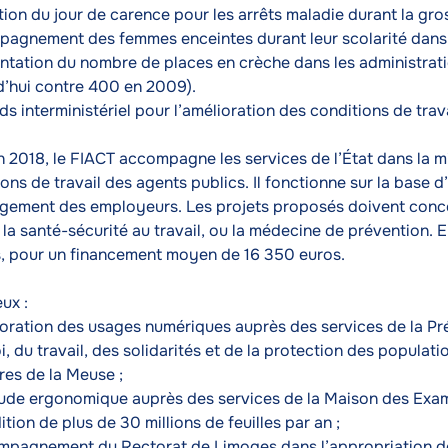
ion du jour de carence pour les arrêts maladie durant la gro
agnement des femmes enceintes durant leur scolarité dans u
tation du nombre de places en crèche dans les administrati
d’hui contre 400 en 2009).
s interministériel pour l’amélioration des conditions de trava
n 2018, le FIACT accompagne les services de l’État dans la m
ons de travail des agents publics. Il fonctionne sur la base 
gement des employeurs. Les projets proposés doivent concern
, la santé-sécurité au travail, ou la médecine de prévention. 
s, pour un financement moyen de 16 350 euros.
eux :
ioration des usages numériques auprès des services de la Pré
i, du travail, des solidarités et de la protection des populat
ires de la Meuse ;
ude ergonomique auprès des services de la Maison des Examen
ition de plus de 30 millions de feuilles par an ;
mpagnement du Rectorat de Limoges dans l’appropriation de