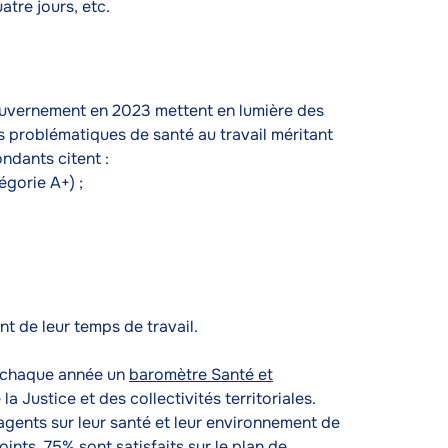
uatre jours, etc.
uvernement en 2023 mettent en lumière des
es problématiques de santé au travail méritant
ondants citent :
gorie A+) ;
t de leur temps de travail.
se chaque année un
baromètre Santé et
a Justice et des collectivités territoriales.
agents sur leur santé et leur environnement de
ints. 75% sont satisfaits sur le plan de