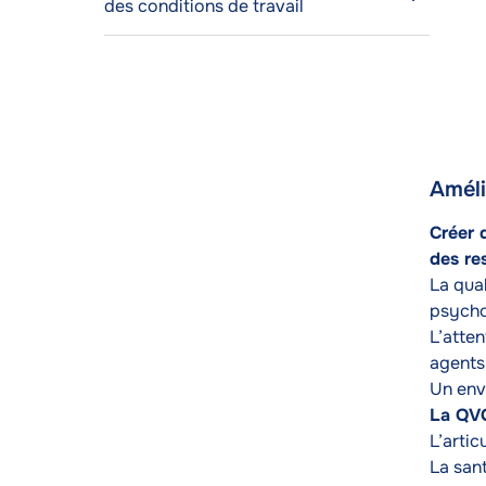
des conditions de travail
Améli
Texte
Créer 
des re
La qual
psycho
L’atten
agents
Un envi
La QVC
L’artic
La sant