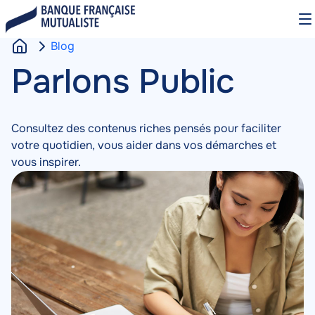
Aller
O
au
le
contenu
m
Blog
principal
A
Blog
Parlons Public
Contenu
c
c
u
Consultez des contenus riches pensés pour faciliter
e
votre quotidien, vous aider dans vos démarches et
i
vous inspirer.
l