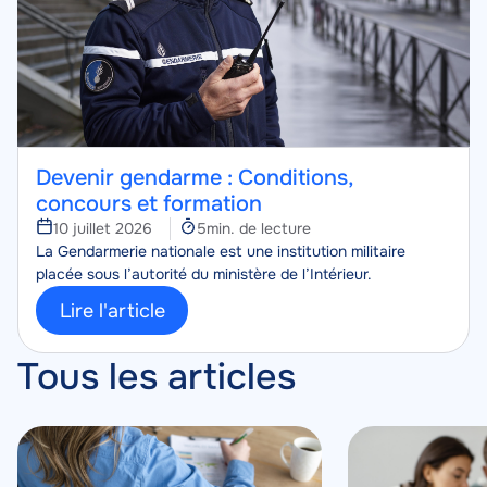
Devenir gendarme : Conditions,
concours et formation
Temps
10 juillet 2026
5min. de lecture
Corps
de
La Gendarmerie nationale est une institution militaire
lecture
placée sous l’autorité du ministère de l’Intérieur.
Lire l'article
Tous les articles
Image
Image
Image
Image