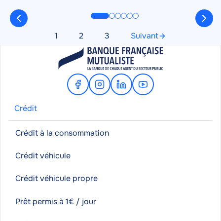
sereinement.
Pagination
1
2
3
Suivant
Page
Page
Page
Page
suivante
Facebook
Instagram
Linkedin
Youtube
Crédit
Crédit à la consommation
Crédit véhicule
Crédit véhicule propre
Prêt permis à 1€ / jour