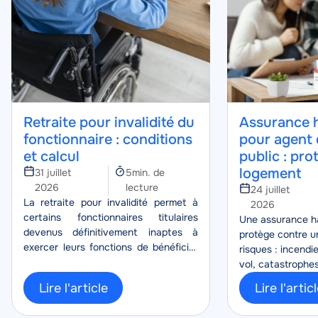
Retraite pour invalidité du
Assurance h
fonctionnaire : conditions
pour agent 
et calcul
public : pro
logement
Temps
31 juillet
5min. de
de
2026
lecture
24 juillet
Corps
lecture
La retraite pour invalidité permet à
2026
certains fonctionnaires titulaires
Corps
Une assurance ha
devenus définitivement inaptes à
protège contre u
exercer leurs fonctions de bénéficier
risques : incendi
d’un départ anticipé avec une
vol, catastrophe
pension, lorsque le reclassement
protection de vot
Lire l'article
Lire l'artic
n’est pas possible.
vos biens personn
pour vivre le quo