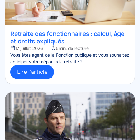
Retraite des fonctionnaires : calcul, âge
et droits expliqués
Temps
17 juillet 2026
5min. de lecture
Corps
de
Vous êtes agent de la Fonction publique et vous souhaitez
lecture
anticiper votre départ à la retraite ?
Lire l'article
Image
Image