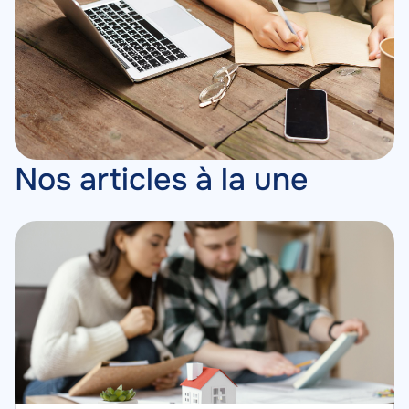
Nos articles à la une
Image
Image