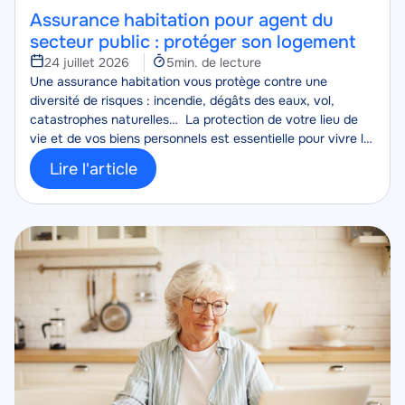
Assurance habitation pour agent du
secteur public : protéger son logement
Temps
24 juillet 2026
5min. de lecture
Corps
de
Une assurance habitation vous protège contre une
lecture
diversité de risques : incendie, dégâts des eaux, vol,
catastrophes naturelles… La protection de votre lieu de
vie et de vos biens personnels est essentielle pour vivre le
quotidien plus sereinement.
Lire l'article
Image
Image