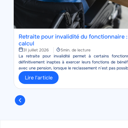
Retraite pour invalidité du fonctionnaire 
calcul
Temps
31 juillet 2026
5min. de lecture
Corps
de
La retraite pour invalidité permet à certains fonctionn
lecture
définitivement inaptes à exercer leurs fonctions de bénéf
avec une pension, lorsque le reclassement n’est pas possib
Lire l'article
Pagination