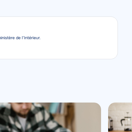
nistère de l’Intérieur.
Image
Image