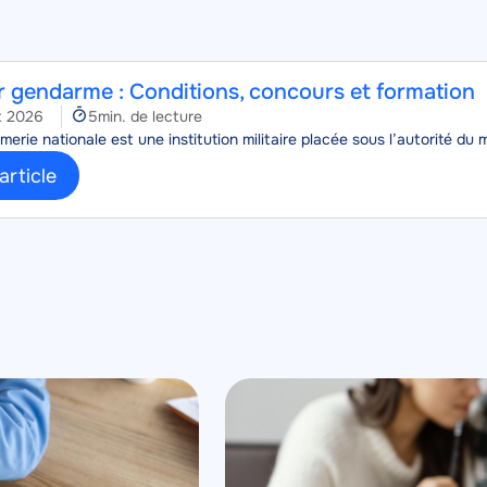
r gendarme : Conditions, concours et formation
Temps
et 2026
5min. de lecture
de
erie nationale est une institution militaire placée sous l’autorité du mi
lecture
'article
Image
Image