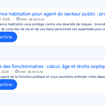
nce habitation pour agent du secteur public : p
Temps
et 2026
5min. de lecture
de
nce habitation vous protège contre une diversité de risques : incend
lecture
 de votre lieu de vie et de vos biens personnels est essentielle pour v
'article
e des fonctionnaires : calcul, âge et droits expli
Temps
et 2026
5min. de lecture
de
agent de la Fonction publique et vous souhaitez anticiper votre départ
lecture
'article