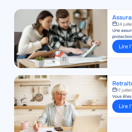
Image
Image
Assura
24 juill
Corps
Une assura
protection
Lire l
Image
Image
Retrait
17 juill
Corps
Vous êtes 
Lire l