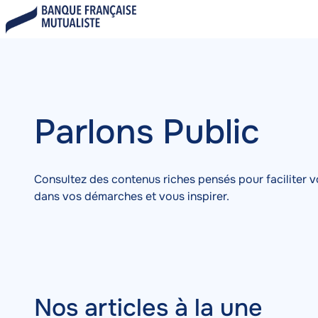
Aller
Blog
au
A
Blog
Contenu
contenu
c
principal
c
u
e
i
Parlons Public
l
Consultez des contenus riches pensés pour faciliter v
dans vos démarches et vous inspirer.
Nos articles à la une