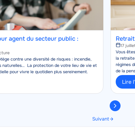
ur agent du secteur public :
Retrait
17 juill
Corps
Vous êtes
cture
la retrait
ège contre une diversité de risques : incendie,
régimes di
 naturelles… La protection de votre lieu de vie et
de la pens
elle pour vivre le quotidien plus sereinement.
Lire l
Suivant
Page
suivante