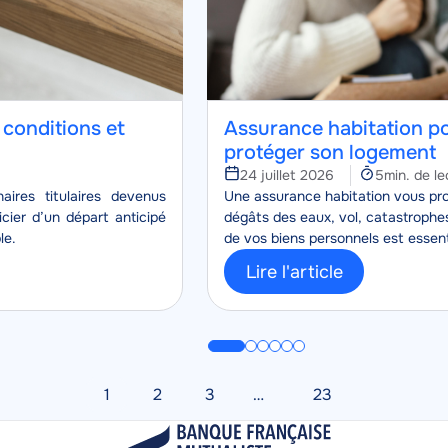
: conditions et
Assurance habitation po
protéger son logement
Temps
24 juillet 2026
5min. de le
Corps
de
aires titulaires devenus
Une assurance habitation vous prot
lecture
icier d’un départ anticipé
dégâts des eaux, vol, catastrophes
le.
de vos biens personnels est essenti
Lire l'article
1
2
3
…
23
Page
Page
Page
Dernière
page