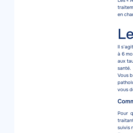
Les « 
traitem
en cha
Le
Il s'ag
à 6 mo
aux ta
santé.
Vous bé
patholo
vous d
Comme
Texte
Pour q
traitan
suivis 