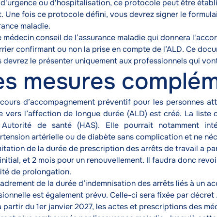
 d'urgence ou d'hospitalisation, ce protocole peut être étab
t. Une fois ce protocole défini, vous devrez signer le formula
rance maladie.
le médecin conseil de l’assurance maladie qui donnera l'acco
rrier confirmant ou non la prise en compte de l’ALD. Ce doc
s devrez le présenter uniquement aux professionnels qui vont 
s mesures complém
cours d’accompagnement préventif pour les personnes atte
e vers l’affection de longue durée (ALD) est créé. La liste
Autorité de santé (HAS). Elle pourrait notamment inté
rtension artérielle ou de diabète sans complication et ne né
itation de la durée de prescription des arrêts de travail a par
 initial, et 2 mois pour un renouvellement. Il faudra donc rev
ité de prolongation.
adrement de la durée d’indemnisation des arrêts liés à un ac
ionnelle est également prévu. Celle-ci sera fixée par décret .
à partir du 1er janvier 2027, les actes et prescriptions des