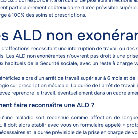
ALD 32 » correspondent à un cumul de plusieurs affections abo
ent particulièrement coûteux d'une durée prévisible supérieu
rge à 100% des soins et prescriptions.
s ALD non exonéra
it d'affections nécessitant une interruption de travail ou des
is. Les ALD non exonérantes n’ouvrent pas droit à une prise
ux habituels de la Sécurité sociale, avec un reste à charge 
néficiez alors d'un arrêt de travail supérieur à 6 mois et de 
gie sur prescription médicale. La durée de l'arrêt de travai
evez reprendre le travail, éventuellement dans un cadre aména
nt faire reconnaître une ALD ?
u'une maladie soit reconnue comme affection de longue
t. Il doit alors établir avec vous un formulaire appelé « prot
nécessaires et la durée prévisible de la prise en charge de vo