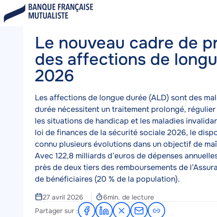
Aller
Blog
Le nouveau cadre de prise en charge
au
A
contenu
c
Le nouveau cadre de pr
principal
c
u
des affections de long
e
2026
i
l
Corps
Les affections de longue durée (ALD) sont des mala
durée nécessitent un traitement prolongé, régulier
les situations de handicap et les maladies invalida
loi de finances de la sécurité sociale 2026, le disp
connu plusieurs évolutions dans un objectif de ma
Avec 122,8 milliards d’euros de dépenses annuelles
près de deux tiers des remboursements de l’Assura
de bénéficiaires (20 % de la population).
Temps
27 avril 2026
6min. de lecture
de
Partager sur :
Partager
Partager
Partager
Partager
lecture