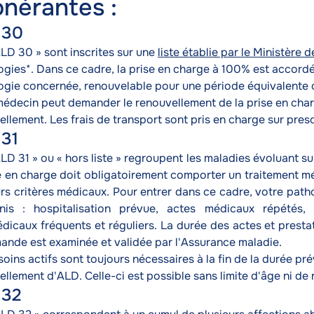
nérantes :
 30
ALD 30 » sont inscrites sur une
liste établie par le Ministère d
gies*. Dans ce cadre, la prise en charge à 100% est accordée
ogie concernée, renouvelable pour une période équivalente ou
médecin peut demander le renouvellement de la prise en char
llement. Les frais de transport sont pris en charge sur pres
31
LD 31 » ou « hors liste » regroupent les maladies évoluant su
se en charge doit obligatoirement comporter un traitement m
rs critères médicaux. Pour entrer dans ce cadre, votre patho
nis : hospitalisation prévue, actes médicaux répétés,
dicaux fréquents et réguliers. La durée des actes et presta
ande est examinée et validée par l'Assurance maladie.
soins actifs sont toujours nécessaires à la fin de la durée 
ellement d'ALD. Celle-ci est possible sans limite d'âge ni d
 32