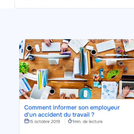
Image
Image
Comment informer son employeur
d'un accident du travail ?
Temps
15 octobre 2019
1min. de lecture
de
lecture