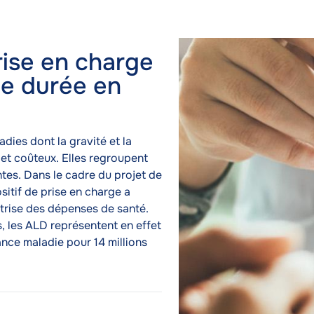
 des affections de longue durée en 2026
Image
Image
ise en charge
ue durée en
dies dont la gravité et la
 et coûteux. Elles regroupent
ntes. Dans le cadre du projet de
ositif de prise en charge a
îtrise des dépenses de santé.
, les ALD représentent en effet
nce maladie pour 14 millions