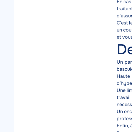
En cas
traitan
d'assu
C’est 
un cou
et vou
De
Un par
bascul
Haute 
d’hype
Une lim
travail
nécess
Un enc
profess
Enfin, 