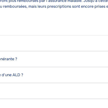
eront plus remboursés par l’assurance maladie. Jusqu'à cette
u remboursées, mais leurs prescriptions sont encore prises e
onérante ?
ce d'une ALD ?