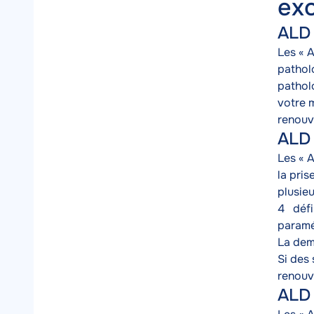
exo
ALD
Les « 
patholo
pathol
votre 
renouve
ALD 
Les « A
la pri
plusieu
4 défi
paramé
La dem
Si des 
renouv
ALD