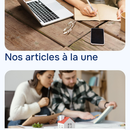
Nos articles à la une
Image
Image