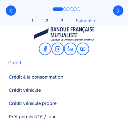
sereinement.
Pagination
1
2
3
Suivant
Page
Page
Page
Page
suivante
Facebook
Instagram
Linkedin
Youtube
Crédit
Crédit à la consommation
Crédit véhicule
Crédit véhicule propre
Prêt permis à 1€ / jour