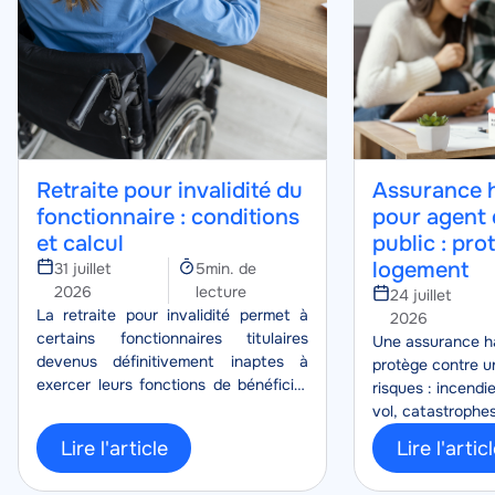
Retraite pour invalidité du
Assurance h
fonctionnaire : conditions
pour agent 
et calcul
public : pro
logement
Temps
31 juillet
5min. de
de
2026
lecture
24 juillet
Corps
lecture
La retraite pour invalidité permet à
2026
certains fonctionnaires titulaires
Corps
Une assurance ha
devenus définitivement inaptes à
protège contre u
exercer leurs fonctions de bénéficier
risques : incendi
d’un départ anticipé avec une
vol, catastrophe
pension, lorsque le reclassement
protection de vot
Lire l'article
Lire l'artic
n’est pas possible.
vos biens personn
pour vivre le quo