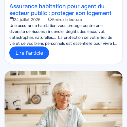
Assurance habitation pour agent du
secteur public : protéger son logement
Temps
24 juillet 2026
5min. de lecture
Corps
de
Une assurance habitation vous protège contre une
lecture
diversité de risques : incendie, dégâts des eaux, vol,
catastrophes naturelles… La protection de votre lieu de
vie et de vos biens personnels est essentielle pour vivre le
quotidien plus sereinement.
Lire l'article
Image
Image