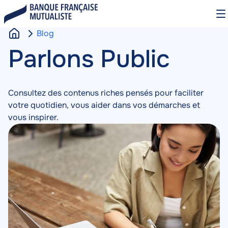
Aller
O
au
le
contenu
m
Blog
principal
A
Blog
Parlons Public
Contenu
c
c
u
Consultez des contenus riches pensés pour faciliter
e
votre quotidien, vous aider dans vos démarches et
i
vous inspirer.
l