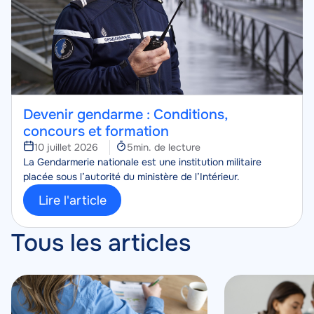
Devenir gendarme : Conditions,
concours et formation
Temps
10 juillet 2026
5min. de lecture
Corps
de
La Gendarmerie nationale est une institution militaire
lecture
placée sous l’autorité du ministère de l’Intérieur.
Lire l'article
Tous les articles
Image
Image
Image
Image