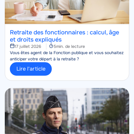
Retraite des fonctionnaires : calcul, âge
et droits expliqués
Temps
17 juillet 2026
5min. de lecture
Corps
de
Vous êtes agent de la Fonction publique et vous souhaitez
lecture
anticiper votre départ à la retraite ?
Lire l'article
Image
Image