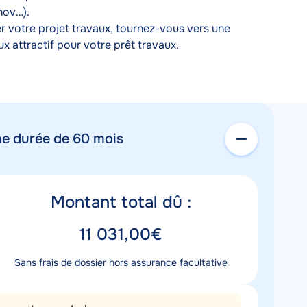
nov…).
 votre projet travaux, tournez-vous vers une 
x attractif pour votre prêt travaux.
ne durée de 60 mois
itre
Montant total dû :
montant
aleur
11 031,00€
montant
escription
Sans frais de dossier hors assurance facultative
ontant