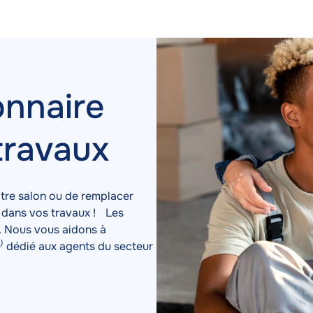
Image
Image
onnaire
 travaux
tre salon ou de remplacer
z dans vos travaux ! Les
. Nous vous aidons à
¹⁾ dédié aux agents du secteur
À par