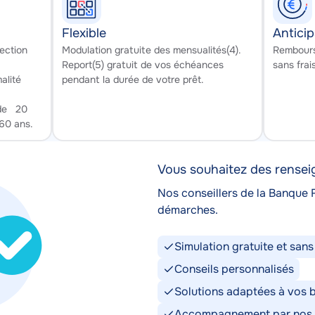
Flexible
Anticip
Texte
Texte
ection
Modulation gratuite des mensualités(4).
Rembourse
Report(5) gratuit de vos échéances
sans frais
alité
pendant la durée de votre prêt.
 de 20
60 ans.
Vous souhaitez des rense
Nos conseillers de la Banque
démarches.
Simulation gratuite et sa
Conseils personnalisés
Solutions adaptées à vos 
Accompagnement par nos 