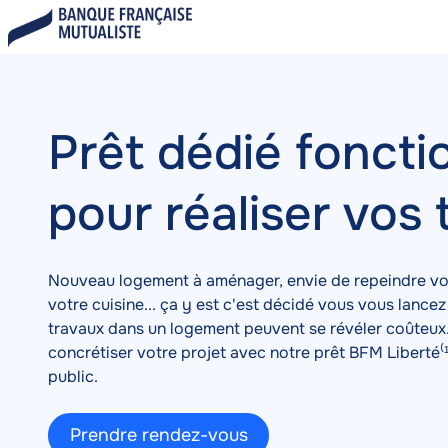
Aller
Crédit
Prêt travaux
au
A
contenu
c
principal
c
u
e
Prêt dédié foncti
i
l
pour réaliser vos
Nouveau logement à aménager, envie de repeindre vo
votre cuisine... ça y est c'est décidé vous vous lance
travaux dans un logement peuvent se révéler coûteux
concrétiser votre projet avec notre prêt BFM Liberté⁽
public.
Prendre rendez-vous