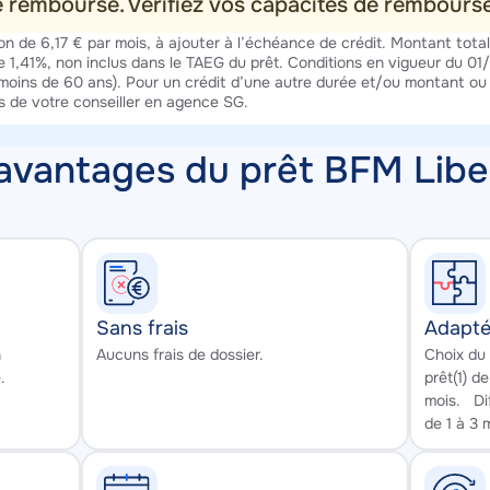
re remboursé. Vérifiez vos capacités de rembour
on de 6,17 € par mois, à ajouter à l’échéance de crédit. Montant total 
 de 1,41%, non inclus dans le TAEG du prêt. Conditions en vigueur du 
moins de 60 ans). Pour un crédit d’une autre durée et/ou montant ou 
s de votre conseiller en agence SG.
avantages du prêt BFM Liber
Sans frais
Adapt
Texte
Texte
n
Aucuns frais de dossier.
Choix du
.
prêt(1) 
mois. Dif
de 1 à 3 