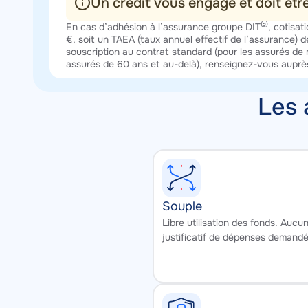
Un crédit vous engage et doit êt
Texte
En cas d’adhésion à l’assurance groupe DIT⁽²⁾, cotisati
€, soit un TAEA (taux annuel effectif de l’assurance)
souscription au contrat standard (pour les assurés de 
assurés de 60 ans et au-delà), renseignez-vous auprè
Les 
Souple
Texte
Libre utilisation des fonds. Aucu
justificatif de dépenses demandé