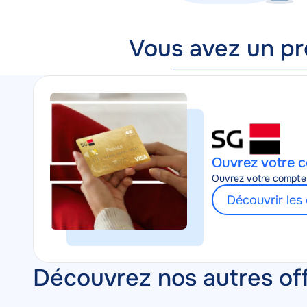
Vous avez un pr
Ouvrez votre 
Ouvrez votre compte 
Découvrir les 
Nom
Prêt
Découvrez nos autres of
marketing
rénovation