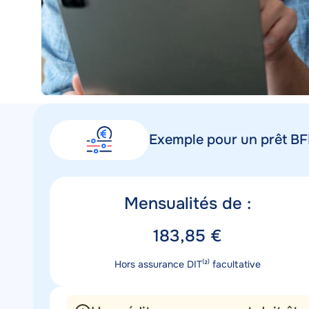
Exemple pour un prêt BFM
Titre
Mensualités de :
mensualités
Valeur
183,85 €
mensualités
Description
Hors assurance DIT⁽²⁾ facultative
mensualités