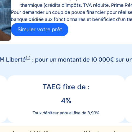
thermique (crédits d’impôts, TVA réduite, Prime Ré
Pour demander un coup de pouce financier pour réaliser
banque dédiée aux fonctionnaires et bénéficiez d'un tau
Simuler votre prêt
 Liberté⁽¹⁾ : pour un montant de 10 000€ sur u
Titre
T
TAEG fixe de :
taux
Valeur
V
4%
taux
Description
D
Taux débiteur annuel fixe de 3,93%
taux
m