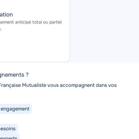
ation
ment anticipé total ou partiel
.
ignements ?
 Française Mutualiste vous accompagnent dans vos
ns engagement
besoins
experts