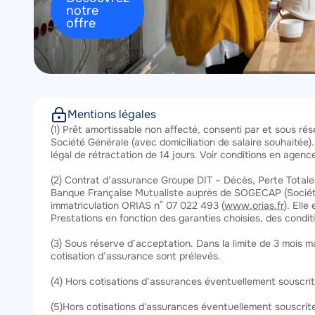
notre
offre
Mentions légales
Texte
(1) Prêt amortissable non affecté, consenti par et sous r
Société Générale (avec domiciliation de salaire souhaitée
légal de rétractation de 14 jours. Voir conditions en agen
(2) Contrat d’assurance Groupe DIT – Décès, Perte Totale e
Banque Française Mutualiste auprès de SOGECAP (Société 
immatriculation ORIAS n° 07 022 493 (
www.orias.fr
). Elle
Prestations en fonction des garanties choisies, des conditi
(3) Sous réserve d’acceptation. Dans la limite de 3 mois max
cotisation d’assurance sont prélevés.
(4) Hors cotisations d’assurances éventuellement souscrites
(5)Hors cotisations d'assurances éventuellement souscrites