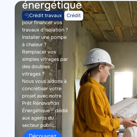
énergétique
Image
Image
Catégorie
Description
Type
Besoin d'un prêt
Crédit travaux
Crédit
du
courte
du
pour financer vos
produit
produit
travaux d'isolation ?
Installer une pompe
à chaleur ?
Remplacer vos
simples vitrages par
des doubles
vitrages ?
Nous vous aidons à
concrétiser votre
projet avec notre
Prêt Rénovation
Énergétique⁽¹⁾ dédié
aux agents du
secteur public.
Découvrez