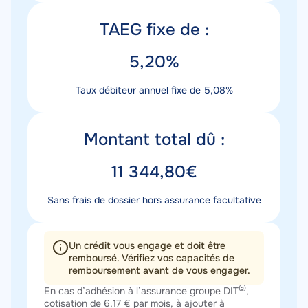
Titre
TAEG fixe de :
taux
Valeur
5,20%
taux
Description
Taux débiteur annuel fixe de 5,08%
taux
Titre
Montant total dû :
montant
Valeur
11 344,80€
montant
Description
Sans frais de dossier hors assurance facultative
montant
Un crédit vous engage et doit être
remboursé. Vérifiez vos capacités de
remboursement avant de vous engager.
Texte
En cas d’adhésion à l’assurance groupe DIT⁽²⁾,
cotisation de 6,17 € par mois, à ajouter à