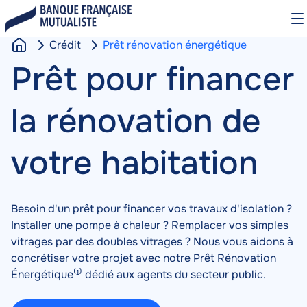
Aller
O
au
le
contenu
m
Crédit
Prêt rénovation énergétique
principal
A
Prêt pour financer
c
c
la rénovation de
u
e
i
votre habitation
l
Besoin d'un prêt pour financer vos travaux d'isolation ?
Installer une pompe à chaleur ? Remplacer vos simples
vitrages par des doubles vitrages ? Nous vous aidons à
concrétiser votre projet avec notre Prêt Rénovation
Énergétique⁽¹⁾ dédié aux agents du secteur public.