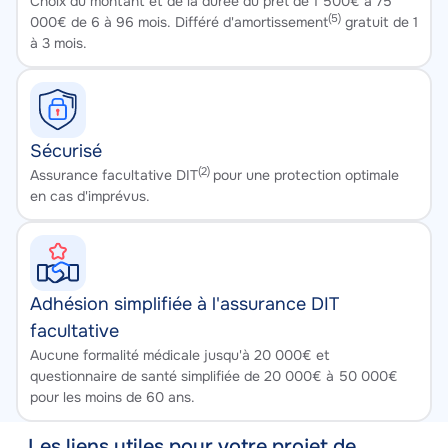
Texte
Choix du montant et de la durée du prêt de 1 500€ à 75 
(5)
000€ de 6 à 96 mois. Différé d'amortissement
 gratuit de 1 
à 3 mois.
Sécurisé
(2) 
Texte
Assurance facultative DIT
pour une protection optimale 
en cas d'imprévus.
Adhésion simplifiée à l'assurance DIT
facultative
Texte
Aucune formalité médicale jusqu'à 20 000€ et 
questionnaire de santé simplifiée de 20 000€ à 50 000€ 
pour les moins de 60 ans.
Les liens utiles pour votre projet de