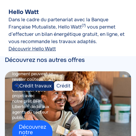
Nom
Prêt
marketing
Hello Watt
travaux
Description
Nouveau logement à
Dans le cadre du partenariat avec la Banque 
courte
aménager, envie de
(7)
Française Mutualiste, Hello Watt
 vous permet 
repeindre votre
d’effectuer un bilan énergétique gratuit, en ligne, et 
salon ou de
remplacer votre
cuisine... ça y est
Découvrir Hello Watt
c'est décidé vous
vous lancez dans
Découvrez nos autres offres
vos travaux ! Les
travaux dans un
logement peuvent se
Image
Image
révéler coûteux.
Catégorie
Nous vous aidons à
Type
Crédit travaux
Crédit
concrétiser votre
du
du
projet avec
produit
produit
notre prêt BFM
Liberté⁽¹⁾ dédié aux
agents du secteur
public.
Découvrez
notre