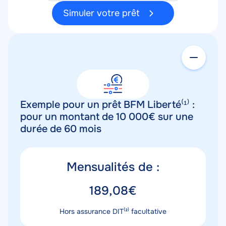
Simuler votre prêt
Contenu
Exemple pour un prêt BFM Liberté⁽¹⁾ :
pour un montant de 10 000€ sur une
durée de 60 mois
Titre
Mensualités de :
mensualités
Valeur
189,08€
mensualités
Description
Hors assurance DIT⁽²⁾ facultative
mensualités