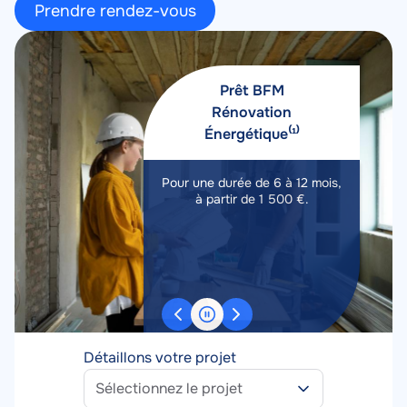
Prendre rendez-vous
Image
Image
Prêt BFM
Rénovation
Énergétique⁽¹⁾
Pour une durée de 6 à 12 mois,
Hor
À partir de
2%
à partir de 1 500 €.
facultat
01/08/
TAEG fixe
Détaillons votre projet