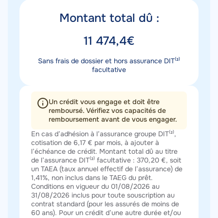
Titre
Montant total dû :
montant
Valeur
11 474,4€
montant
Description
Sans frais de dossier et hors assurance DIT⁽²⁾
montant
facultative
Un crédit vous engage et doit être
remboursé. Vérifiez vos capacités de
remboursement avant de vous engager.
Texte
En cas d’adhésion à l’assurance groupe DIT⁽²⁾,
cotisation de 6,17 € par mois, à ajouter à
l’échéance de crédit. Montant total dû au titre
de l’assurance DIT⁽²⁾ facultative : 370,20 €, soit
un TAEA (taux annuel effectif de l’assurance) de
1,41%, non inclus dans le TAEG du prêt.
Conditions en vigueur du 01/08/2026 au
31/08/2026 inclus pour toute souscription au
contrat standard (pour les assurés de moins de
60 ans). Pour un crédit d’une autre durée et/ou