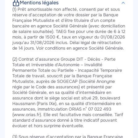
Mentions légales
Texte
(1) Prêt amortissable non affecté, consenti par et sous
réserve d’acceptation de votre dossier par la Banque
Française Mutualiste et d’être titulaire d’un compte
bancaire en agence Société Générale (avec domiciliation
de salaire souhaitée). TAEG fixe pour une durée de 6 à 12
mois, à partir de 1500 €, taux en vigueur du 01/08/2026
jusqu'au 31/08/2026 inclus. Délai légal de rétractation
de 14 jours. Voir conditions en agence Société Générale.
(2) Contrat d’assurance Groupe DIT - Décès - Perte
Totale et Irréversible d'Autonomie – Invalidité
Permanente Totale ou Partielle - Incapacité Temporaire
Totale de travail, souscrit par la Banque Française
Mutualiste, auprès de SOGECAP (Société Anonyme
régie par le Code des assurances) et présenté par
Société Générale, en sa qualité d’intermédiaire en
assurance dont le siège social est situé 29, boulevard
Haussmann (Paris IXe), en sa qualité d'Intermédiaire en
assurances, immatriculation ORIAS n° 07 022 493
(www.orias.fr). Elle est facultative mais conseillée. Tarif
standard d’assurance donné à titre indicatif pouvant
évoluer et hors surprime éventuelle.
(3) Sous réserve d’acceptation par la Banque Française