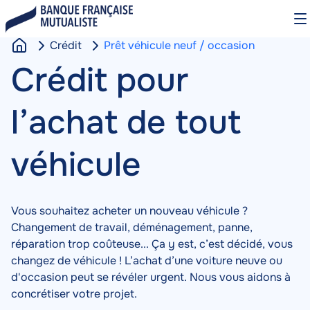
Aller
O
au
le
contenu
m
Crédit
Prêt véhicule neuf / occasion
principal
A
Crédit pour
c
c
l’achat de tout
u
e
i
véhicule
l
Vous souhaitez acheter un nouveau véhicule ?
Changement de travail, déménagement, panne,
réparation trop coûteuse... Ça y est, c’est décidé, vous
changez de véhicule ! L’achat d’une voiture neuve ou
d'occasion peut se révéler urgent. Nous vous aidons à
concrétiser votre projet.