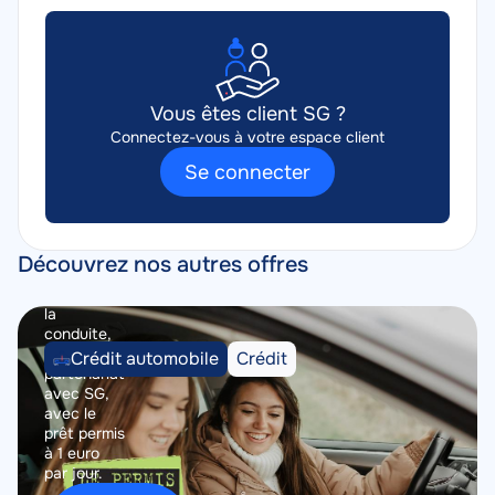
par
jour
Description
Vous avez
courte
moins de
26 ans et
Vous êtes client SG ?
souhaitez
passer
Connectez-vous à votre espace client
votre
Se connecter
permis de
conduire ?
Nous vous
aidons à
financer
Découvrez nos autres offres
votre
formation à
la
Image
Image
conduite,
Catégorie
en
Type
Crédit automobile
Crédit
partenariat
du
du
avec SG,
produit
produit
avec le
prêt permis
à 1 euro
par jour.