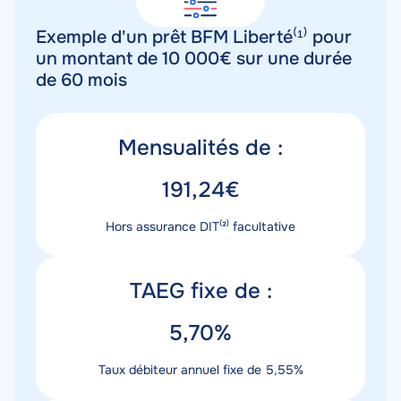
Exemple d'un prêt BFM Liberté⁽¹⁾ pour
un montant de 10 000€ sur une durée
de 60 mois
Titre
Mensualités de :
mensualités
Valeur
191,24€
mensualités
Description
Hors assurance DIT⁽²⁾ facultative
mensualités
Titre
TAEG fixe de :
taux
Valeur
5,70%
taux
Description
Taux débiteur annuel fixe de 5,55%
taux