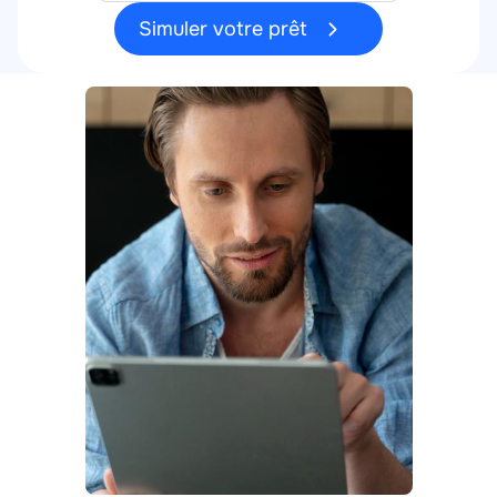
Simuler votre prêt
Contenu
Media
Image