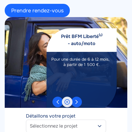
Prendre rendez-vous
Image
Image
Prêt BFM Liberté⁽¹⁾
- auto/moto
Pour une durée de 6 à 12 mois,
Hor
À partir de
2%
à partir de 1 500 €.
facultat
01/08/
TAEG fixe
Détaillons votre projet