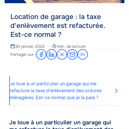
Location de garage : la taxe
d'enlèvement est refacturée.
Est-ce normal ?
Temps
30 janvier 2020
1min. de lecture
de
Partager sur :
Partager
Partager
Partager
Partager
lecture
sur
sur
sur
par
Facebook
LinkedIn
X
e-
mail
Je loue à un particulier un garage qui me
refacture la taxe d'enlèvement des ordures
ménagères. Est-ce normal que je la paie ?
Je loue à un particulier un garage qui
Contenu