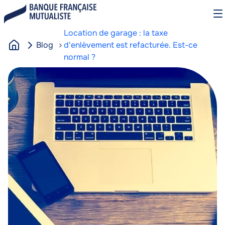
Aller
O
au
le
contenu
m
Location de garage : la taxe
principal
Blog
d'enlèvement est refacturée. Est-ce
A
normal ?
c
Image
Image
c
u
e
i
l