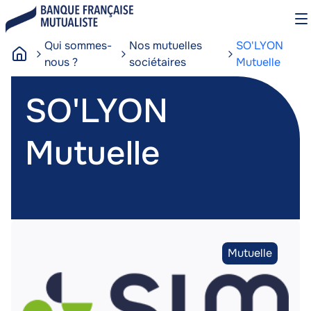
Aller
O
au
le
contenu
m
Qui sommes-
Nos mutuelles
SO'LYON
principal
nous ?
sociétaires
Mutuelle
A
SO'LYON
c
SO'LYON
c
u
e
Mutuelle
i
Mutuelle
l
Image
Image
Type
Mutuelle
de
partenaire