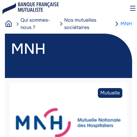
Aller
O
au
le
contenu
m
Qui sommes-
Nos mutuelles
MNH
principal
nous ?
sociétaires
A
MNH
c
MNH
c
u
e
i
l
Image
Image
Type
Mutuelle
de
partenaire