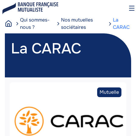
Aller
O
au
le
contenu
m
Qui sommes-
Nos mutuelles
La
principal
nous ?
sociétaires
CARAC
A
La
c
La CARAC
c
u
e
i
CARAC
l
Image
Image
Type
Mutuelle
de
partenaire