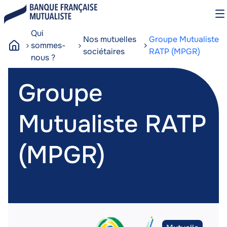
Aller
O
au
le
contenu
m
Qui
Nos mutuelles
Groupe Mutualiste
principal
sommes-
sociétaires
RATP (MPGR)
A
nous ?
c
Groupe
c
Groupe
u
e
Mutualiste RATP
i
l
Mutualist
(MPGR)
RATP
Image
Image