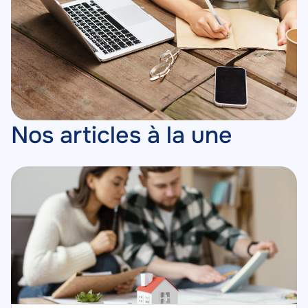
Nos articles à la une
Image
Image