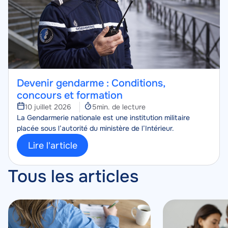
Devenir gendarme : Conditions,
concours et formation
Temps
10 juillet 2026
5min. de lecture
Corps
de
La Gendarmerie nationale est une institution militaire
lecture
placée sous l’autorité du ministère de l’Intérieur.
Lire l'article
Tous les articles
Image
Image
Image
Image