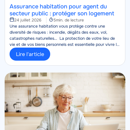
Assurance habitation pour agent du
secteur public : protéger son logement
Temps
24 juillet 2026
5min. de lecture
Corps
de
Une assurance habitation vous protège contre une
lecture
diversité de risques : incendie, dégâts des eaux, vol,
catastrophes naturelles… La protection de votre lieu de
vie et de vos biens personnels est essentielle pour vivre le
quotidien plus sereinement.
Lire l'article
Image
Image