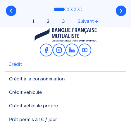
sereinement.
Pagination
1
2
3
Suivant
Page
Page
Page
Page
suivante
Facebook
Instagram
Linkedin
Youtube
Crédit
Crédit à la consommation
Crédit véhicule
Crédit véhicule propre
Prêt permis à 1€ / jour