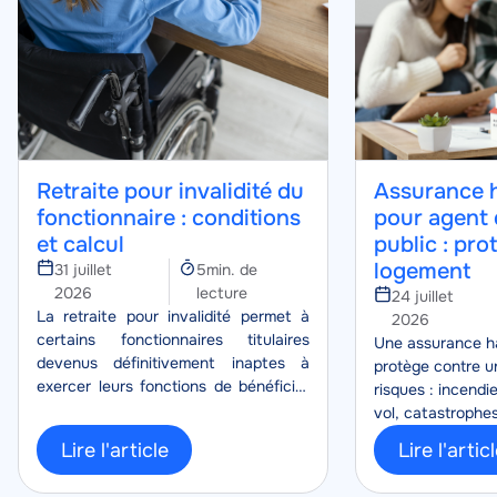
Retraite pour invalidité du
Assurance h
fonctionnaire : conditions
pour agent 
et calcul
public : pro
logement
Temps
31 juillet
5min. de
de
2026
lecture
24 juillet
Corps
lecture
La retraite pour invalidité permet à
2026
certains fonctionnaires titulaires
Corps
Une assurance ha
devenus définitivement inaptes à
protège contre u
exercer leurs fonctions de bénéficier
risques : incendi
d’un départ anticipé avec une
vol, catastrophe
pension, lorsque le reclassement
protection de vot
Lire l'article
Lire l'artic
n’est pas possible.
vos biens personn
pour vivre le quo