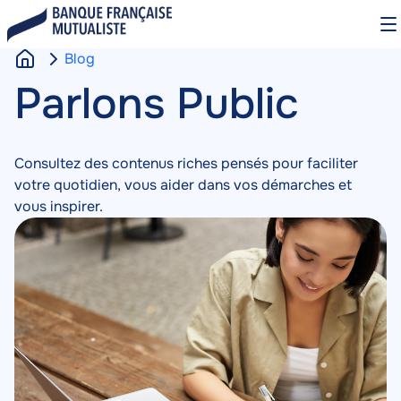
Aller
O
au
le
contenu
m
Blog
principal
A
Blog
Parlons Public
Contenu
c
c
u
Consultez des contenus riches pensés pour faciliter
e
votre quotidien, vous aider dans vos démarches et
i
vous inspirer.
l