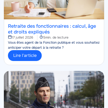
Retraite des fonctionnaires : calcul, âge
et droits expliqués
Temps
17 juillet 2026
5min. de lecture
Corps
de
Vous êtes agent de la Fonction publique et vous souhaitez
lecture
anticiper votre départ à la retraite ?
Lire l'article
Image
Image