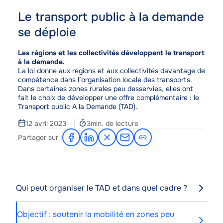
Le transport public à la demande
se déploie
Corps
Les régions et les collectivités développent le transport
à la demande.
La loi donne aux régions et aux collectivités davantage de
compétence dans l’organisation locale des transports.
Dans certaines zones rurales peu desservies, elles ont
fait le choix de développer une offre complémentaire : le
Transport public A la Demande (TAD).
Temps
12 avril 2023
3min. de lecture
de
Partager sur :
Partager
Partager
Partager
Partager
lecture
sur
sur
sur
par
Facebook
LinkedIn
X
e-
mail
Qui peut organiser le TAD et dans quel cadre ?
Objectif : soutenir la mobilité en zones peu