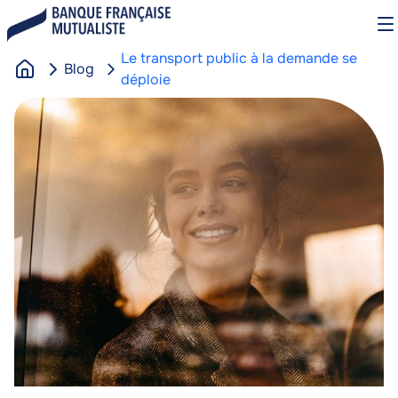
Aller
O
au
le
contenu
m
Le transport public à la demande se
Blog
principal
déploie
A
Image
Image
c
c
u
e
i
l