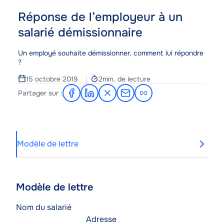
Réponse de l’employeur à un
salarié démissionnaire
Corps
Un employé souhaite démissionner, comment lui répondre
?
Temps
15 octobre 2019
2min. de lecture
de
Partager sur :
Partager
Partager
Partager
Partager
lecture
sur
sur
sur
par
Facebook
LinkedIn
X
e-
mail
Modèle de lettre
Modèle de lettre
Contenu
de
Texte
Nom du salarié
l'article
Adresse