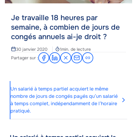
Je travaille 18 heures par
semaine, à combien de jours de
congés annuels ai-je droit ?
Temps
30 janvier 2020
1min. de lecture
de
Partager sur :
Partager
Partager
Partager
Partager
lecture
sur
sur
sur
par
Facebook
LinkedIn
X
e-
mail
Un salarié à temps partiel acquiert le même
nombre de jours de congés payés qu’un salarié
à temps complet, indépendamment de l’horaire
pratiqué.