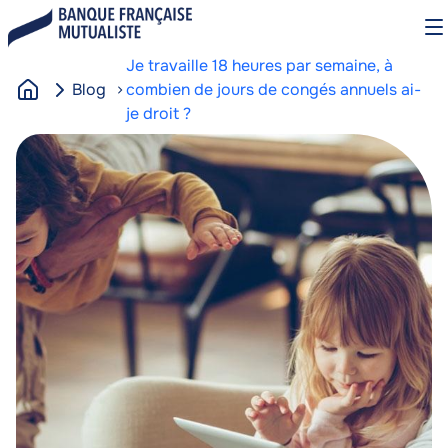
Aller
O
au
le
contenu
m
Je travaille 18 heures par semaine, à
principal
Blog
combien de jours de congés annuels ai-
A
je droit ?
c
Image
Image
c
u
e
i
l