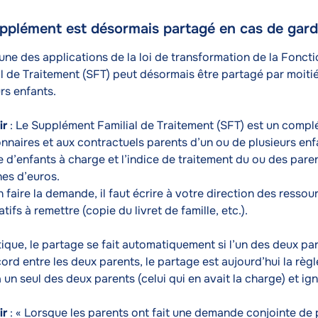
pplément est désormais partagé en cas de gard
nu
’une des applications de la loi de transformation de la Fonc
e
al de Traitement (SFT) peut désormais être partagé par moiti
rs enfants.
ir
: Le Supplément Familial de Traitement (SFT) est un comp
nnaires et aux contractuels parents d’un ou de plusieurs enfa
 d’enfants à charge et l’indice de traitement du ou des pare
nes d’euros.
 faire la demande, il faut écrire à votre direction des resso
catifs à remettre (copie du livret de famille, etc.).
tique, le partage se fait automatiquement si l’un des deux p
rd entre les deux parents, le partage est aujourd’hui la règl
 un seul des deux parents (celui qui en avait la charge) et ign
ir
: « Lorsque les parents ont fait une demande conjointe de 