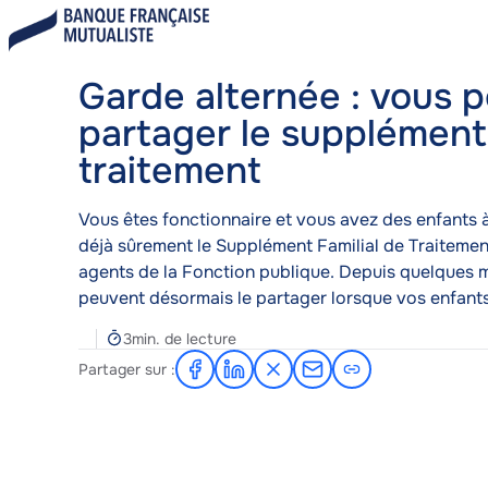
Aller
Blog
Garde alternée : vous pouvez partager
au
A
contenu
c
Garde alternée : vous 
principal
c
u
partager le supplément 
e
traitement
i
l
Corps
Vous êtes fonctionnaire et vous avez des enfants 
déjà sûrement le Supplément Familial de Traitemen
agents de la Fonction publique. Depuis quelques m
peuvent désormais le partager lorsque vos enfants
Temps
3min. de lecture
de
Partager sur :
Partager
Partager
Partager
Partager
lecture
sur
sur
sur
par
Facebook
LinkedIn
X
e-
mail