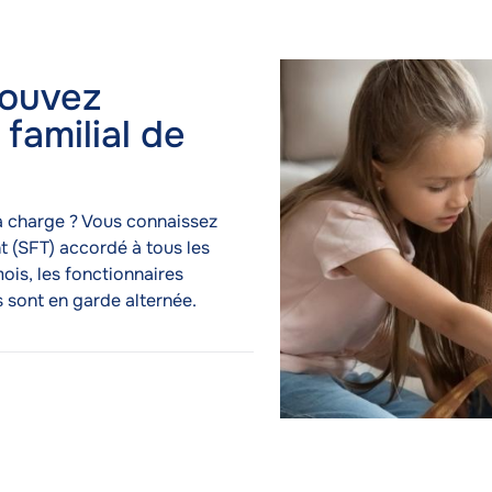
 le supplément familial de traitement
Image
Image
pouvez
familial de
à charge ? Vous connaissez
t (SFT) accordé à tous les
ois, les fonctionnaires
 sont en garde alternée.