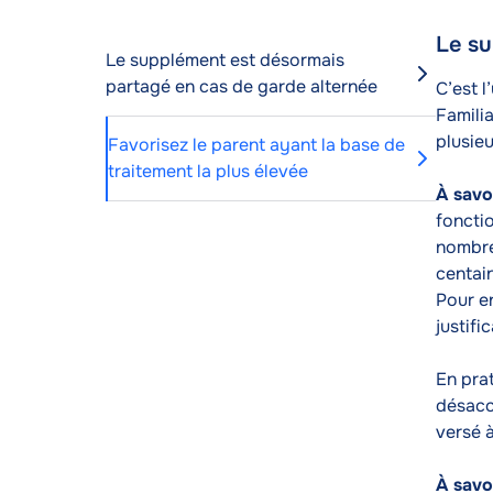
Le su
Conte
Le supplément est désormais
de
partagé en cas de garde alternée
Texte
C’est l
l'articl
Famili
plusieu
Favorisez le parent ayant la base de
traitement la plus élevée
À savo
fonctio
nombre
centai
Pour en
justifi
En pra
désacco
versé à
À savo