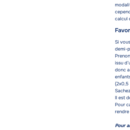
modali
cepend
calcul
Favor
Texte
Si vou
demi-p
Prenon
issu d
donc a
enfants
(2x0,5 
Sachez 
Il est 
Pour c
rendr
Pour al