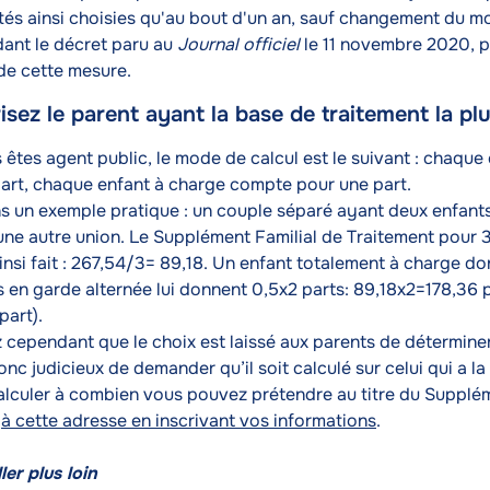
tés ainsi choisies qu'au bout d'un an, sauf changement du mo
ant le décret paru au
Journal officiel
le 11 novembre 2020, p
 de cette mesure.
isez le parent ayant la base de traitement la pl
s êtes agent public, le mode de calcul est le suivant : chaqu
art, chaque enfant à charge compte pour une part.
s un exemple pratique : un couple séparé ayant deux enfants
’une autre union. Le Supplément Familial de Traitement pour 3
insi fait : 267,54/3= 89,18. Un enfant totalement à charge do
 en garde alternée lui donnent 0,5x2 parts: 89,18x2=178,36 p
part).
cependant que le choix est laissé aux parents de déterminer 
donc judicieux de demander qu’il soit calculé sur celui qui a l
alculer à combien vous pouvez prétendre au titre du Supplé
e
à cette adresse en inscrivant vos informations
.
ler plus loin