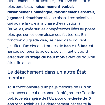
directement sur ordinateur, l’épreuve comporte
plusieurs tests :
raisonnement verbal,
raisonnement numérique, raisonnement abstrait,
jugement situationnel.
Une phase très sélective
qui ouvre la voie à la phase d’évaluation à
Bruxelles, axée sur les compétences liées au poste
plus que sur les connaissances factuelles. En
fonction du grade visé, les candidats doivent
justifier d’un niveau d’études de
bac + 1 à bac +4
.
En cas de réussite au concours, il faut d’abord
effectuer
un stage de neuf mois
avant de pouvoir
être titularisé.
Le détachement dans un autre État
membre
Texte
Tout fonctionnaire d’un pays membre de l’Union
européenne peut demander à intégrer une Fonction
publique étrangère de l’UE pour une
durée de 5
ans
renouvelables. Le détachement nécessite
la