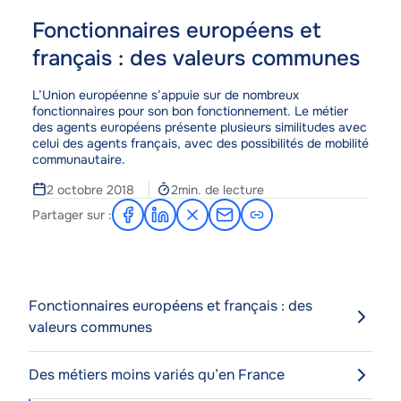
Fonctionnaires européens et
français : des valeurs communes
Corps
L’Union européenne s’appuie sur de nombreux
fonctionnaires pour son bon fonctionnement. Le métier
des agents européens présente plusieurs similitudes avec
celui des agents français, avec des possibilités de mobilité
communautaire.
Temps
2 octobre 2018
2min. de lecture
de
Partager sur :
Partager
Partager
Partager
Partager
lecture
sur
sur
sur
par
Facebook
LinkedIn
X
e-
mail
Fonctionnaires européens et français : des
valeurs communes
Des métiers moins variés qu’en France