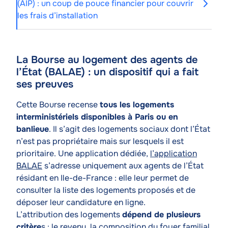
(AIP) : un coup de pouce financier pour couvrir
les frais d’installation
La Bourse au logement des agents de
Contenu
l’État (BALAE) : un dispositif qui a fait
de
ses preuves
l'article
Texte
Cette Bourse recense
tous les logements
interministériels disponibles à Paris ou en
banlieue
. Il s’agit des logements sociaux dont l’État
n’est pas propriétaire mais sur lesquels il est
prioritaire. Une application dédiée,
l’application
BALAE
s’adresse uniquement aux agents de l’État
résidant en Ile-de-France : elle leur permet de
consulter la liste des logements proposés et de
déposer leur candidature en ligne.
L’attribution des logements
dépend de plusieurs
critère
s : le revenu, la composition du foyer familial