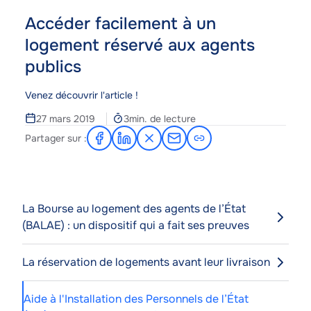
Accéder facilement à un
logement réservé aux agents
publics
Corps
Venez découvrir l'article !
Temps
27 mars 2019
3min. de lecture
de
Partager sur :
Partager
Partager
Partager
Partager
lecture
sur
sur
sur
par
Facebook
LinkedIn
X
e-
mail
La Bourse au logement des agents de l’État
(BALAE) : un dispositif qui a fait ses preuves
La réservation de logements avant leur livraison
Aide à l'Installation des Personnels de l’État