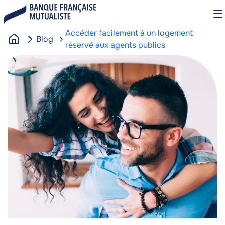
Aller
O
au
le
contenu
m
Accéder facilement à un logement
Blog
principal
réservé aux agents publics
A
Image
Image
c
c
u
e
i
l