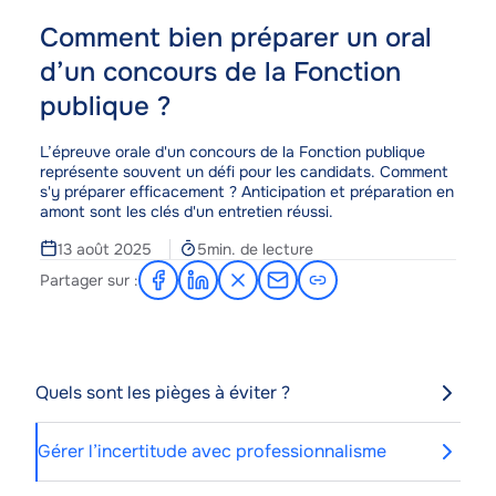
Comment bien préparer un oral
d’un concours de la Fonction
publique ?
Corps
L’épreuve orale d'un concours de la Fonction publique
représente souvent un défi pour les candidats. Comment
s'y préparer efficacement ? Anticipation et préparation en
amont sont les clés d'un entretien réussi.
Temps
13 août 2025
5min. de lecture
de
Partager sur :
Partager
Partager
Partager
Partager
lecture
sur
sur
sur
par
Facebook
LinkedIn
X
e-
mail
Quels sont les pièges à éviter ?
Gérer l’incertitude avec professionnalisme