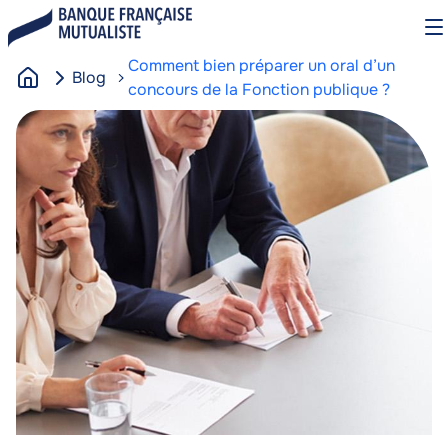
Aller
O
au
le
contenu
m
Comment bien préparer un oral d’un
Blog
principal
concours de la Fonction publique ?
A
Image
Image
c
c
u
e
i
l