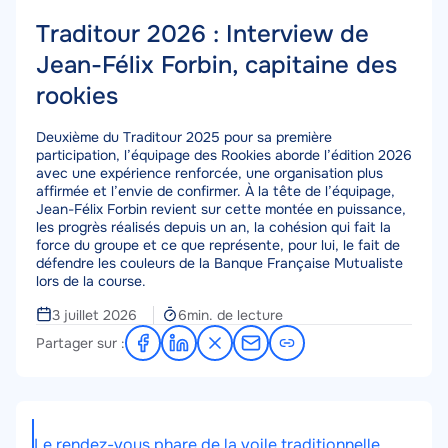
Traditour 2026 : Interview de
Jean-Félix Forbin, capitaine des
rookies
Corps
Deuxième du Traditour 2025 pour sa première
participation, l’équipage des Rookies aborde l’édition 2026
avec une expérience renforcée, une organisation plus
affirmée et l’envie de confirmer. À la tête de l’équipage,
Jean-Félix Forbin revient sur cette montée en puissance,
les progrès réalisés depuis un an, la cohésion qui fait la
force du groupe et ce que représente, pour lui, le fait de
défendre les couleurs de la Banque Française Mutualiste
lors de la course.
Temps
3 juillet 2026
6min. de lecture
de
Partager sur :
Partager
Partager
Partager
Partager
lecture
sur
sur
sur
par
Facebook
LinkedIn
X
e-
mail
Le rendez-vous phare de la voile traditionnelle