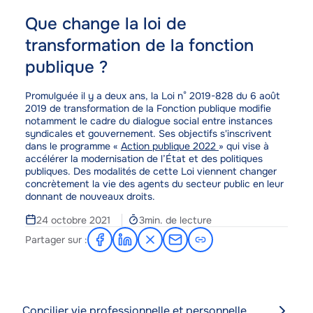
Que change la loi de
transformation de la fonction
publique ?
Corps
Promulguée il y a deux ans, la Loi n° 2019-828 du 6 août
2019 de transformation de la Fonction publique modifie
notamment le cadre du dialogue social entre instances
syndicales et gouvernement. Ses objectifs s'inscrivent
dans le programme «
Action publique 2022
» qui vise à
accélérer la modernisation de l’État et des politiques
publiques. Des modalités de cette Loi viennent changer
concrètement la vie des agents du secteur public en leur
donnant de nouveaux droits.
Temps
24 octobre 2021
3min. de lecture
de
Partager sur :
Partager
Partager
Partager
Partager
lecture
sur
sur
sur
par
Facebook
LinkedIn
X
e-
mail
Concilier vie professionnelle et personnelle