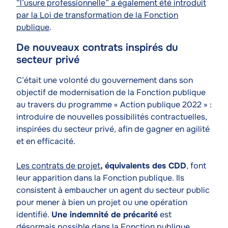
“l’usure professionnelle” a également été introduit
par la Loi de transformation de la Fonction
publique
.
De nouveaux contrats inspirés du
secteur privé
Texte
C’était une volonté du gouvernement dans son
objectif de modernisation de la Fonction publique
au travers du programme « Action publique 2022 » :
introduire de nouvelles possibilités contractuelles,
inspirées du secteur privé, afin de gagner en agilité
et en efficacité.
Les contrats de projet
, équivalents des CDD
, font
leur apparition dans la Fonction publique. Ils
consistent à embaucher un agent du secteur public
pour mener à bien un projet ou une opération
identifié.
Une indemnité de précarité
est
désormais possible dans la Fonction publique.