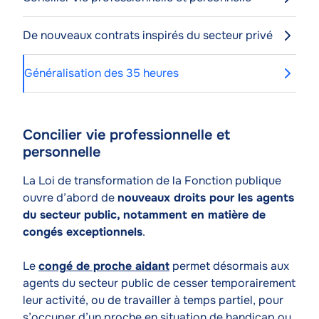
De nouveaux contrats inspirés du secteur privé
Généralisation des 35 heures
Concilier vie professionnelle et
Contenu
personnelle
de
l'article
Texte
La Loi de transformation de la Fonction publique
ouvre d’abord de
nouveaux droits pour les agents
du secteur public, notamment en matière de
congés exceptionnels
.
Le
congé de proche aidant
permet désormais aux
agents du secteur public de cesser temporairement
leur activité, ou de travailler à temps partiel, pour
s’occuper d’un proche en situation de handicap ou