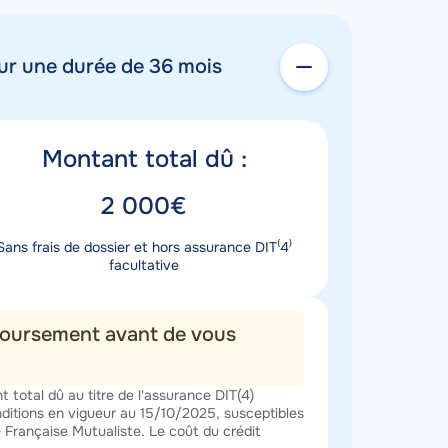
ur une durée de 36 mois
tre
Montant total dû :
ntant
leur
2 000€
ntant
ription
Sans frais de dossier et hors assurance DIT⁽4⁾
tant
facultative
mboursement avant de vous
 total dû au titre de l'assurance DIT(4)
nditions en vigueur au 15/10/2025, susceptibles
 Française Mutualiste. Le coût du crédit