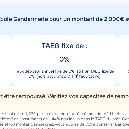
Ecole Gendarmerie pour un montant de 2 000€ s
Titre
Ti
TAEG fixe de :
taux
mo
Valeur
Va
0%
taux
mo
Description
Desc
Taux débiteur annuel fixe de 0%, soit un TAEG fixe de
taux
mon
0%. (hors assurance DIT⁽4⁾ facultative)
it être remboursé. Vérifiez vos capacités de re
cotisation de 1,23€ par mois à ajouter à l'échéance de crédit. Montant
effectif de l'assurance) de 1,44% non inclus dans le TAEG du prêt. Co
rée et/ou montant, renseignez-vous auprès de votre conseiller Banque