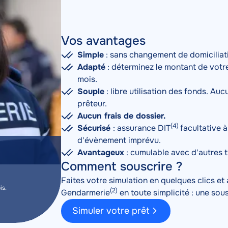
Vos avantages
Simple
: sans changement de domiciliat
Adapté
: déterminez le montant de votr
mois.
Souple
: libre utilisation des fonds. Au
prêteur.
Aucun frais de dossier.
(4)
Sécurisé
: assurance DIT
facultative à
d'évènement imprévu.
Avantageux
: cumulable avec d'autres ty
Comment souscrire ?
Faites votre simulation en quelques clics e
is.
(2)
Gendarmerie
en toute simplicité : une sou
Simuler votre prêt