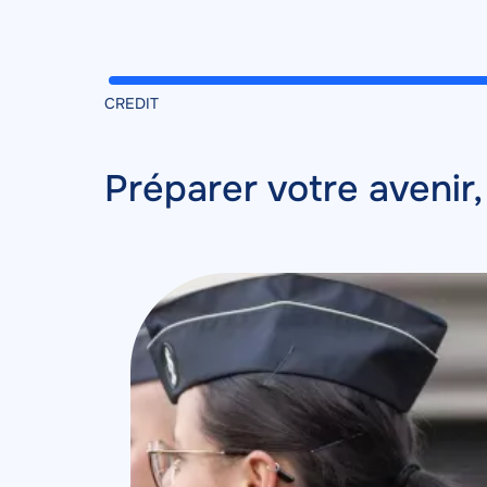
CREDIT
Titre
Tabs
Préparer votre avenir,
dans
Contenu
l’onglet
Image
Image