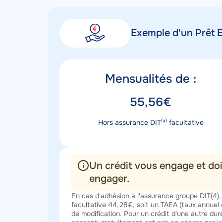
Exemple d'un Prêt 
Titre
Mensualités de :
mensualités
Valeur
55,56€
mensualités
Description
Hors assurance DIT⁽³⁾ facultative
mensualités
Un crédit vous engage et do
engager.
Texte
En cas d'adhésion à l'assurance groupe DIT(4), 
facultative 44,28€, soit un TAEA (taux annuel 
de modification. Pour un crédit d'une autre du