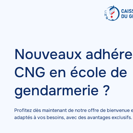
CNG
Aller
Contenu
Image
au
-
contenu
principal
Offre
dédiée
Nouveaux adhéren
CNG en école de
gendarmerie ?
Profitez dès maintenant de notre offre de bienvenue 
adaptés à vos besoins, avec des avantages exclusifs.