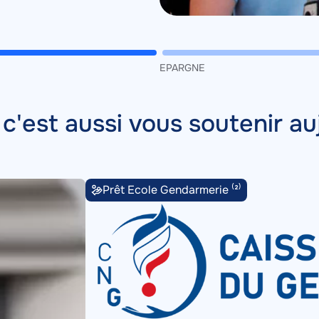
EPARGNE
 c'est aussi vous soutenir au
Prêt Ecole Gendarmerie ⁽²⁾
Description