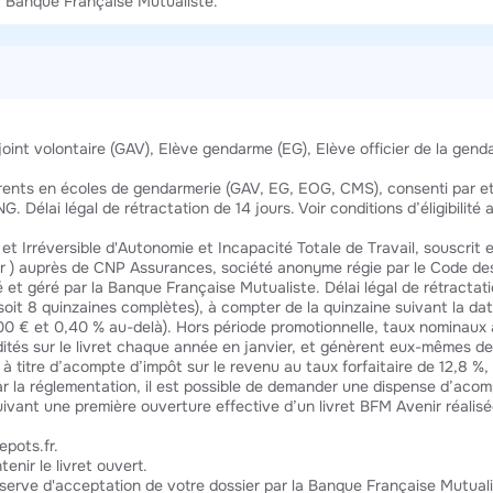
a Banque Française Mutualiste.
nt volontaire (GAV), Elève gendarme (EG), Elève officier de la genda
érents en écoles de gendarmerie (GAV, EG, EOG, CMS), consenti par e
G. Délai légal de rétractation de 14 jours. Voir conditions d’éligibilité
et Irréversible d'Autonomie et Incapacité Totale de Travail, souscrit
 ) auprès de CNP Assurances, société anonyme régie par le Code des A
et géré par la Banque Française Mutualiste. Délai légal de rétractati
soit 8 quinzaines complètes), à compter de la quinzaine suivant la dat
00 € et 0,40 % au-delà). Hors période promotionnelle, taux nominaux
édités sur le livret chaque année en janvier, et génèrent eux-mêmes de
titre d’acompte d’impôt sur le revenu au taux forfaitaire de 12,8 %, 
r la réglementation, il est possible de demander une dispense d’acomp
uivant une première ouverture effective d’un livret BFM Avenir réali
pots.fr.
enir le livret ouvert.
éserve d'acceptation de votre dossier par la Banque Française Mutuali