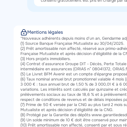
consenti gratuitement est pris en charge par l
Mentions légales
Texte
*Nouveaux adhérents depuis moins d’un an, Gendarme adjoi
(1) Source Banque Française Mutualiste au 30/04/2025.
(2) Prêt amortissable non affecté, réservé aux primo-adh
Française Mutualiste et après décision d’éligibilité de la CN
(3) Hors projets immobiliers.
(4) Contrat d’assurance Groupe DIT - Décès, Perte Totale 
intermédiaire en assurances (ORIAS n° 08041372, ORIAS.fr
(5) Le Livret BFM Avenir est un compte d'épargne proposé 
(6) Taux nominal annuel brut promotionnel valable 4 mois (
3 000 € : taux annuel brut de 1,50 % de 3 000,01 € à 6 0
variations. Les intérêts sont calculés par quinzaine et cr
prélèvements sociaux au taux de 18,6 % et à prélèvement à 
respect de conditions de revenus et de délais imposées pa
(7) Prime de 50 € versée par la CNG au plus tard 2 mois s
Mutualiste et après décision d’éligibilité de la CNG.
(8) Protégé par la Garantie des dépôts www.garantiedesde
(9) Un solde minimum de 10 € doit être conservé pour maint
(10) Prêt amortissable non affecté, consenti par et sous r