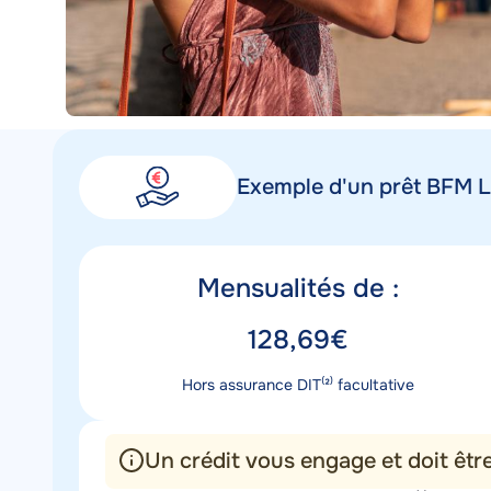
Exemple d'un prêt BFM L
Titre
Mensualités de :
mensualités
Valeur
128,69€
mensualités
Description
Hors assurance DIT⁽²⁾ facultative
mensualités
Un crédit vous engage et doit êt