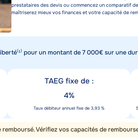
prestataires des devis ou commencez un comparatif des 
maîtriserez mieux vos finances et votre capacité de r
iberté⁽¹⁾ pour un montant de 7 000€ sur une du
Titre
T
TAEG fixe de :
taux
Valeur
V
4%
taux
Description
D
Taux débiteur annuel fixe de 3,93 %
S
taux
m
re remboursé. Vérifiez vos capacités de rembour