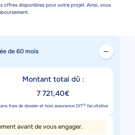
offres disponibles pour votre projet. Ainsi, vous
emboursement.
rée de 60 mois
itre
Montant total dû :
montant
aleur
7 721,40€
montant
escription
ans frais de dossier et hors assurance DIT⁽²⁾ facultative
ontant
sement avant de vous engager.