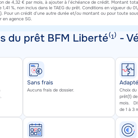
on de 4,32 € par mois, à ajouter à l’échéance de crédit. Montant total
 de 1,41 %, non inclus dans le TAEG du prêt. Conditions en vigueur du
). Pour un crédit d’une autre durée et/ou montant ou pour toute sousc
er en agence SG.
 du prêt BFM Liberté⁽¹⁾ - V
Sans frais
Adapt
Texte
Texte
n
Aucuns frais de dossier.
Choix du
.
prêt(1) 
mois. Dif
de 1 à 3 