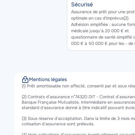
Sécurisé
Texte
Assurance de prêt pour une prot
optimale en cas d'imprévus(2).
Adhésion simplifiée : aucune form
médicale jusqu’à 20 000 € et
questionnaire de santé simplifié
000 € à 50 000 € pour les - de 
Mentions légales
Texte
(1) Prêt amortissable non affecté, consenti par et sous ré
(2) Contrats d’assurance n°7432D DIT - Contrat d’assuranc
Banque Française Mutualiste, intermédiaire en assurances
standard d’assurance donné à titre indicatif pouvant évol
(3) Sous réserve d’acceptation. Dans la limite de 3 mois max
cotisation d’assurance sont prélevés.
(4) Hors cotisations d’assurances éventuellement souscrites