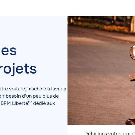
Image
Image
ies
rojets
tre voiture, machine à laver à
ir besoin d'un peu plus de
BFM Liberté⁽¹⁾ dédié aux
Détaillons votre proje