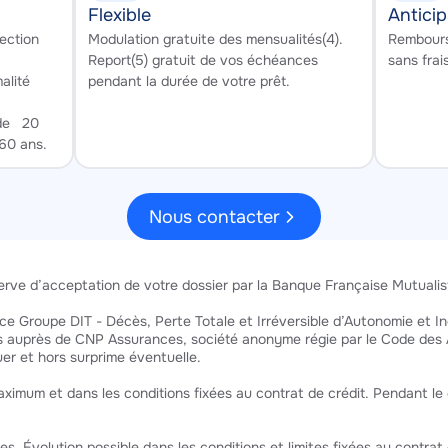
Flexible
Anticip
Texte
Texte
ection
Modulation gratuite des mensualités(4).
Rembourse
Report(5) gratuit de vos échéances
sans frais
alité
pendant la durée de votre prêt.
 de 20
60 ans.
Nous contacter
serve d’acceptation de votre dossier par la Banque Française Mutualiste
e Groupe DIT - Décès, Perte Totale et Irréversible d’Autonomie et Inc
 auprès de CNP Assurances, société anonyme régie par le Code des Ass
uer et hors surprime éventuelle.
imum et dans les conditions fixées au contrat de crédit. Pendant le dif
. Évolution possible dans les conditions et limites fixées au contrat 