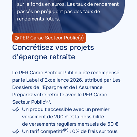
sur le fonds en euros. Les taux de rendement
passés ne préjugent pas des taux de
rendements futurs.
PER Carac Secteur Public(a)
Description
Concrétisez vos projets
d'épargne retraite
Le PER Carac Secteur Public a été récompensé
par le Label d’Excellence 2026, attribué par Les
Dossiers de l'Epargne et de l'Assurance.
Préparez votre retraite avec le PER Carac
(a)
Secteur Public
.
Un produit accessible avec un premier
versement de 200 € et la possibilité
de versements réguliers mensuels de 50 €
(b)
Un tarif compétitif
: 0% de frais sur tous