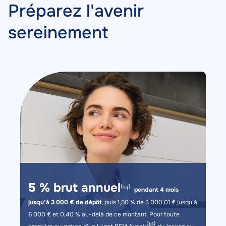
Titre
Tabs
Préparez l'avenir
dans
sereinement
l’onglet
Contenu
Image
Image
Description
5 % brut annuel
⁽¹⁴⁾
pendant 4 mois
jusqu’à 3 000 € de dépôt
, puis 1,50 % de 3 000,01 € jusqu’à
6 000 € et 0,40 % au-delà de ce montant. Pour toute
⁽¹³⁾