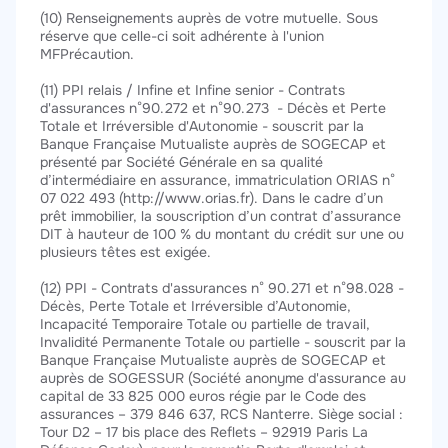
(10) Renseignements auprès de votre mutuelle. Sous
réserve que celle-ci soit adhérente à l'union
MFPrécaution.
(11) PPI relais / Infine et Infine senior - Contrats
d'assurances n°90.272 et n°90.273 - Décès et Perte
Totale et Irréversible d'Autonomie - souscrit par la
Banque Française Mutualiste auprès de SOGECAP et
présenté par Société Générale en sa qualité
d’intermédiaire en assurance, immatriculation ORIAS n°
07 022 493 (http://www.orias.fr). Dans le cadre d’un
prêt immobilier, la souscription d’un contrat d’assurance
DIT à hauteur de 100 % du montant du crédit sur une ou
plusieurs têtes est exigée.
(12) PPI - Contrats d'assurances n° 90.271 et n°98.028 -
Décès, Perte Totale et Irréversible d’Autonomie,
Incapacité Temporaire Totale ou partielle de travail,
Invalidité Permanente Totale ou partielle - souscrit par la
Banque Française Mutualiste auprès de SOGECAP et
auprès de SOGESSUR (Société anonyme d'assurance au
capital de 33 825 000 euros régie par le Code des
assurances – 379 846 637, RCS Nanterre. Siège social :
Tour D2 – 17 bis place des Reflets – 92919 Paris La