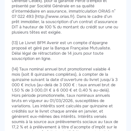
Défense Cedex). pour la garantie Perte d'emploi et
présenté par Société Générale en sa qualité
d’intermédiaire en assurance, immatriculation ORIAS n°
07 022 493 (http://www.orias.fr). Dans le cadre d’un
prêt immobilier, la souscription d’un contrat d’assurance
DIT à hauteur de 100 % du montant du crédit sur une ou
plusieurs têtes est exigée.
(13) Le Livret BFM Avenir est un compte d’épargne
proposé et géré par la Banque Française Mutualiste.
Délai légal de rétractation de 14 jours pour toute
souscription en ligne.
(14) Taux nominal annuel brut promotionnel valable 4
mois (soit 8 quinzaines complètes), à compter de la
quinzaine suivant la date d’ouverture du livret jusqu’à 3
000 € inclus (au-delà de 3 000 € : taux annuel brut de
1,50 % de 3 000,01 € à 6 000 € et 0,40 % au-delà).
Hors période promotionnelle, taux nominaux annuels
bruts en vigueur au 01/03/2026, susceptibles de
variations. Les intérêts sont calculés par quinzaine et
crédités sur le livret chaque année en janvier, et
génèrent eux-mêmes des intérêts. Intérêts versés
soumis à la source aux prélèvements sociaux au taux de
17,2 % et à prélèvement à titre d’acompte d’impôt sur le