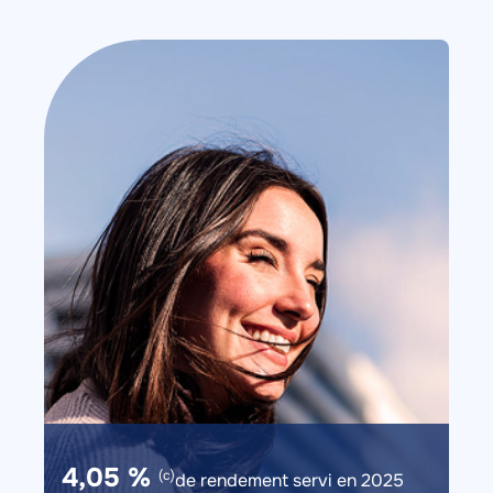
Image
Image
Description
4,05 %
(c)
de rendement servi en 2025