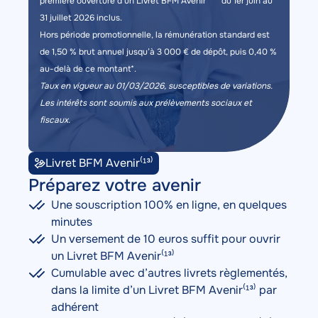
première ouverture d’un Livret BFM Avenir
du 1er juin au
31 juillet 2026 inclus.
Hors période promotionnelle, la rémunération standard est
de 1,50 % brut annuel jusqu’à 3 000 € de dépôt, puis 0,40 %
au-delà de ce montant*.
Taux en vigueur au 01/03/2026, susceptibles de variations.
Les intérêts sont soumis aux prélèvements sociaux et
fiscaux.
Livret BFM Avenir⁽¹³⁾
Description
Préparez votre avenir
Une souscription 100% en ligne, en quelques
minutes
Un versement de 10 euros suffit pour ouvrir
un Livret BFM Avenir⁽¹³⁾
Cumulable avec d’autres livrets règlementés,
dans la limite d’un Livret BFM Avenir⁽¹³⁾ par
adhérent