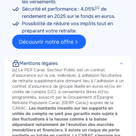
les versements
(c)
Sécurité et performance : 4,05%
de
rendement en 2025 sur le fonds en euros.
Possibilité de réduire vos impôts tout en
préparant votre retraite.
Découvrir notre offre
Mentions légales
Texte
(a) Le PER Carac Secteur Public est un contrat
d’assurance sur la vie, individuel, à adhésion facultative
de retraite supplémentaire donnant lieu à l’adhésion à un
contrat d’assurance de groupe libellé en euros et/ou en
unités de compte (UC), à versements libres et/ou
programmés, souscrit par le Groupement d’Épargne
Retraite Populaire Carac (GERP Carac) auprès de la
CARAC.
Les montants investis sur les supports en
unités de compte ne sont pas garantis mais sujets à
des fluctuations à la hausse comme à la baisse
dépendant notamment de l'évolution des marchés
immobiliers et financiers. Il existe un risque de perte
partielle ou totale en capital. La CARAC s'engage sur