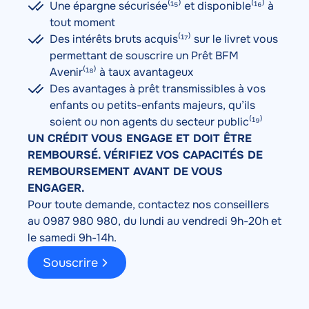
Une épargne sécurisée⁽¹⁵⁾ et disponible⁽¹⁶⁾ à
tout moment
Des intérêts bruts acquis⁽¹⁷⁾ sur le livret vous
permettant de souscrire un Prêt BFM
Avenir⁽¹⁸⁾ à taux avantageux
Des avantages à prêt transmissibles à vos
enfants ou petits-enfants majeurs, qu’ils
soient ou non agents du secteur public⁽¹⁹⁾
UN CRÉDIT VOUS ENGAGE ET DOIT ÊTRE
REMBOURSÉ. VÉRIFIEZ VOS CAPACITÉS DE
REMBOURSEMENT AVANT DE VOUS
ENGAGER.
Pour toute demande, contactez nos conseillers
au
0987 980 980
, du lundi au vendredi
9h-20h
et
le samedi
9h-14h
.
Souscrire